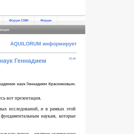
Форум СМИ
Форум
мации
AQUILORUM информирует
10:44
наук Геннадием
академии наук Геннадием Красниковым.
сь вот презентация.
ных исследований, и в рамках этой
 фундаментальным наукам, которые
кольких томах – краткое содержание