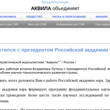
Вход
|
Регистрация
АКВИЛА
объединяет
ЭКОНОМИКА
ОБЩЕСТВО
НАУКА И ОБРАЗОВАНИЕ
МНЕНИЯ
вости для СМИ
Фото для СМИ
Информация для СМИ
Сбор инфор
етился с президентом Российской академии 
практической журналистики "Аквила"" / Россия /
лась рабочая встреча Владимира Путина с президентом Российской 
облем научно-технологического развития страны.
ч, хотел доложить Вам о работе Российской академии наук. Зде
я академия наук формирует программу фундаментальных науч
ски проведение более шести тысяч научных исследований по
ениях.
зультаты. Их примерно триста, они представлены у нас в нес