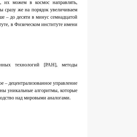
е, их можем в космос направлять,
мы сразу же на порядок увеличиваем
ше – до десяти в минус семнадцатой
итуте, в Физическом институте имени
нных технологий [РАН], методы
ное – децентрализованное управление
таны уникальные алгоритмы, которые
ходство над мировыми аналогами.