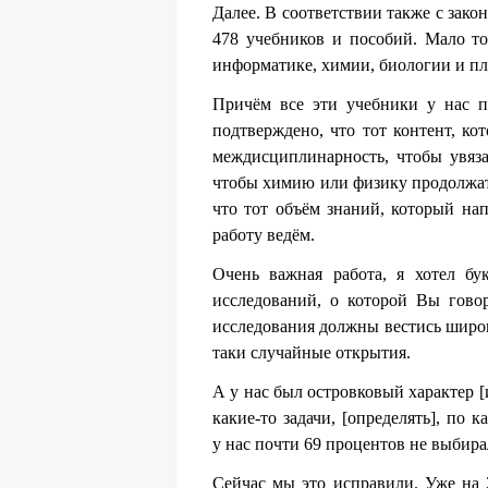
Далее. В соответствии также с зако
478 учебников и пособий. Мало т
информатике, химии, биологии и пла
Причём все эти учебники у нас п
подтверждено, что тот контент, ко
междисциплинарность, чтобы увязат
чтобы химию или физику продолжать
что тот объём знаний, который нап
работу ведём.
Очень важная работа, я хотел б
исследований, о которой Вы говор
исследования должны вестись широк
таки случайные открытия.
А у нас был островковый характер [
какие-то задачи, [определять], по 
у нас почти 69 процентов не выбира
Сейчас мы это исправили. Уже на 