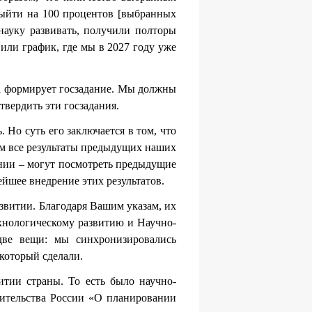
выйти на 100 процентов [выбранных
науку развивать, получили полторы
или график, где мы в 2027 году уже
на формирует госзадание. Мы должны
твердить эти госзадания.
 Но суть его заключается в том, что
м все результаты предыдущих наших
нии – могут посмотреть предыдущие
ейшее внедрение этих результатов.
азвитии. Благодаря Вашим указам, их
хнологическому развитию и Научно-
две вещи: мы синхронизировались
 который сделали.
тии страны. То есть было научно-
вительства России «О планировании