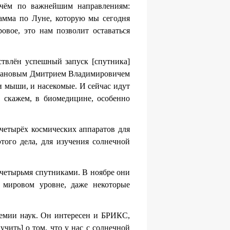
ричём по важнейшим направлениям:
рамма по Луне, которую мы сегодня
овое, это нам позволит оставаться
ествлён успешный запуск [спутника]
 Бакановым Дмитрием Владимировичем
 и мыши, и насекомые. И сейчас идут
, скажем, в биомедицине, особенно
 четырёх космических аппаратов для
того дела, для изучения солнечной
четырьмя спутниками. В ноябре они
 мировом уровне, даже некоторые
адемии наук. Он интересен и БРИКС,
чить] о том, что у нас с солнечной