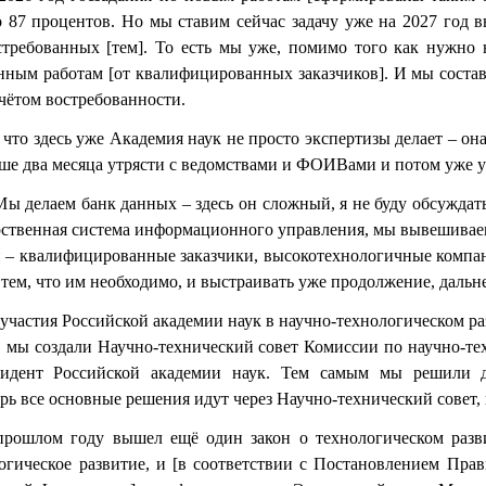
о 87 процентов. Но мы ставим сейчас задачу уже на 2027 год 
стребованных [тем]. То есть мы уже, помимо того как нужно 
ным работам [от квалифицированных заказчиков]. И мы состав
чётом востребованности.
 что здесь уже Академия наук не просто экспертизы делает – о
ьше два месяца утрясти с ведомствами и ФОИВами и потом уже у
ы делаем банк данных – здесь он сложный, я не буду обсуждать.
арственная система информационного управления, мы вывешивае
и – квалифицированные заказчики, высокотехнологичные компа
 тем, что им необходимо, и выстраивать уже продолжение, дальн
 участия Российской академии наук в научно-технологическом р
 мы создали Научно-технический совет Комиссии по научно-те
езидент Российской академии наук. Тем самым мы решили 
ерь все основные решения идут через Научно-технический совет,
рошлом году вышел ещё один закон о технологическом разви
логическое развитие, и [в соответствии с Постановлением Пра