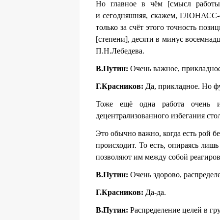
Но главное в чём [смысл работы]
и сегодняшняя, скажем, ГЛОНАСС-си
только за счёт этого точность поз
[степени], десяти в минус восемнад
П.Н.Лебедева.
В.Путин:
Очень важное, прикладное
Г.Красников:
Да, прикладное. Но фу
Тоже ещё одна работа очень и
децентрализованного избегания стол
Это обычно важно, когда есть рой б
происходит. То есть, опираясь лиш
позволяют им между собой реагиров
В.Путин:
Очень здорово, распредел
Г.Красников:
Да-да.
В.Путин:
Распределение целей в гр