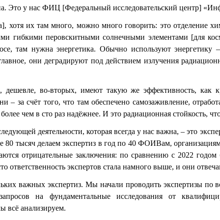
а. Это у нас ФИЦ [Федеральный исследовательский центр] «Ин
а], хотя их там много, можно много говорить: это отделение хи
ыми гибкими перовскитными солнечными элементами [для космо
осе, там нужна энергетика. Обычно используют энергетику 
главное, они деградируют под действием излучения радиационн
, дешевле, во-вторых, имеют такую же эффективность, как 
они – за счёт того, что там обеспечено самозаживление, отраб
более чем в сто раз надёжнее. И это радиационная стойкость, чт
ледующей деятельности, которая всегда у нас важна, – это экспе
ее 80 тысяч делаем экспертиз в год по 40 ФОИВам, организация
аются отрицательные заключения: по сравнению с 2022 годом б
сто ответственность экспертов стала намного выше, и они отвеча
льких важных экспертиз. Мы начали проводить экспертизы по 
запросов на фундаментальные исследования от квалифиц
ы всё анализируем.