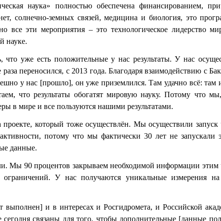
мическая наука» полностью обеспечена финансированием, п
анет, солнечно-земных связей, медицина и биология, это прог
но все эти мероприятия – это технологическое лидерство мир
й науке.
ь, что уже есть положительные у нас результаты. У нас осущ
 раза переносился, с 2013 года. Благодаря взаимодействию с
ешно у нас [прошло], он уже приземлился. Там удачно всё: там
таем, что результаты обогатят мировую науку. Потому что мы
еры в мире и все пользуются нашими результатами.
а проекте, который тоже осуществлён. Мы осуществили запуск
активности, потому что мы фактически 30 лет не запускали э
ые данные.
или. Мы 90 процентов закрываем необходимой информации этим 
 ограничений. У нас получаются уникальные измерения на
ект выполнен] и в интересах и Росгидромета, и Российской ак
е сегодня связаны для того, чтобы дополнительные [данные полу