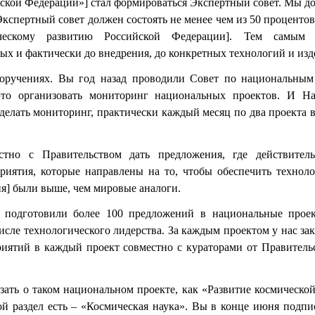
ской Федерации»] стал формироваться Экспертный совет. Мы д
Экспертный совет должен состоять не менее чем из 50 проценто
ическому развитию Российской Федерации]. Тем самым
х и фактически до внедрения, до конкретных технологий и изде
поручениях. Вы год назад проводили Совет по национальным
то организовать мониторинг национальных проектов. И На
 делать мониторинг, практически каждый месяц по два проекта 
тно с Правительством дать предложения, где действитель
риятия, которые направлены на то, чтобы обеспечить техноло
ия] были выше, чем мировые аналоги.
ь подготовили более 100 предложений в национальные про
сле технологического лидерства. За каждым проектом у нас зак
приятий в каждый проект совместно с кураторами от Правитель
азать о таком национальном проекте, как «Развитие космической
ой раздел есть – «Космическая наука». Вы в конце июня подпи