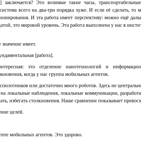
 заключается? Это возимые такие часы, транспортабельны
стема всего на два-три порядка хуже. И если её сделать, то 
иционирования. И эта работа имеет перспективу: можно ещё даль
цатой, это мировой уровень. Эта работа выполнена у нас в инст
 значение имеет.
ндаментальная [работа].
нтересная: это отделение нанотехнологий и информацио
кновения, когда у нас группа мобильных агентов.
еспилотников или достаточно много роботов. Здесь не централь
ь на локальные наблюдения, локальные коммуникации, разрабо
ать, избегать столкновения. Наше сравнение показывает превос
ение целей.
уппе мобильных агентов. Это здорово.