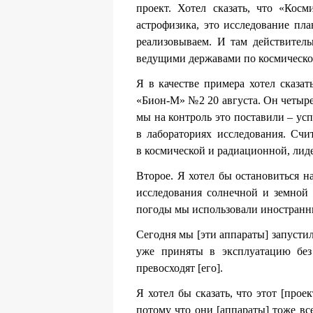
проект. Хотел сказать, что «Кос
астрофизика, это исследование пл
реализовываем. И там действитель
ведущими державами по космическо
Я в качестве примера хотел сказат
«Бион-М» №2 20 августа. Он четыре
мы на контроль это поставили – усп
в лабораториях исследования. Счи
в космической и радиационной, лид
Второе. Я хотел бы остановиться н
исследования солнечной и земной 
погоды мы использовали иностранн
Сегодня мы [эти аппараты] запуст
уже приняты в эксплуатацию без
превосходят [его].
Я хотел бы сказать, что этот [про
потому что они [аппараты] тоже вс