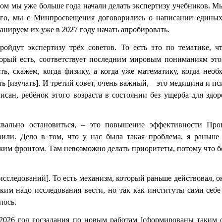
ном мы уже больше года начали делать экспертизу учебников. Мы
ого, мы с Минпросвещения договорились о написании единых 
нируем их уже в 2027 году начать апробировать.
ройдут экспертизу трёх советов. То есть это по тематике,
торый есть, соответствует последним мировым пониманиям это
ь, скажем, когда физику, а когда уже математику, когда нео
 [изучать]. И третий совет, очень важный, – это медицина и пс
исан, ребёнок этого возраста в состоянии без ущерба для зд
уквально остановиться, – это повышение эффективности Пр
или. Дело в том, что у нас была такая проблема, я раньше
им фронтом. Там невозможно делать приоритеты, потому что бол
исследований]. То есть механизм, который раньше действовал, 
каким надо исследования вести, но так как институты сами себ
лось.
2026 год госзадания по новым работам [сформированы таким 