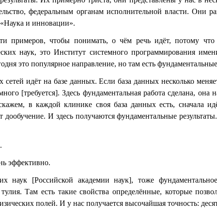
ельство, федеральным органам исполнительной власти. Они р
 «Наука и инновации».
сти примеров, чтобы понимать, о чём речь идёт, потому что
еских наук, это Институт системного программирования имен
годня это популярное направление, но там есть фундаментальны
 сетей идёт на базе данных. Если база данных несколько меняет
ного [требуется]. Здесь фундаментальная работа сделана, она н
кажем, в каждой клинике своя база данных есть, сначала ид
ёт дообучение. И здесь получаются фундаментальные результаты
.
нь эффективно.
их наук [Российской академии наук], тоже фундаментальн
тулия. Там есть такие свойства определённые, которые позво
зических полей. И у нас получается высочайшая точность: деся